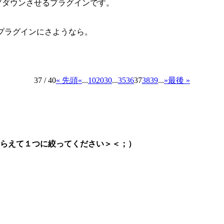
ロップダウンさせるプラグインです。
enusプラグインにさようなら。
37 / 40
« 先頭
«
...
10
20
30
...
35
36
37
38
39
...
»
最後 »
らえて１つに絞ってください＞＜；）