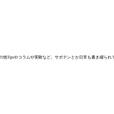
。その他Tipsやコラムや実験など。サボテンとか日常も書き綴ら