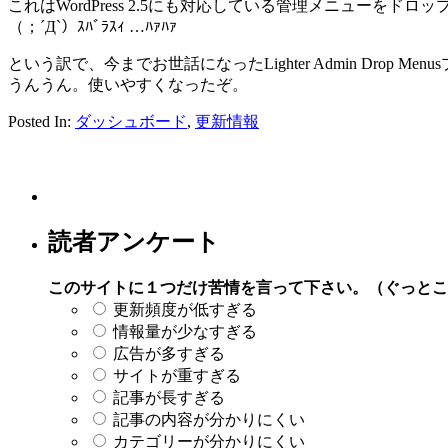
これはWordPress 2.5にも対応している管理メニューをド
（；´Д`）ｽﾊﾞﾗｽｨ …ﾊｧﾊｧ
という訳で、今までお世話になったLighter Admin Drop M
うんうん。使いやすくなったぞ。
Posted In:
ダッシュボード
,
更新情報
読者アンケート
このサイトに１つだけ苦情を言って下さい。（ぐっとこ
更新頻度が低すぎる
情報量が少なすぎる
広告が多すぎる
サイトが重すぎる
記事が長すぎる
記事の内容が分かりにくい
カテゴリーが分かりにくい