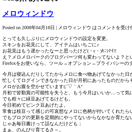
メロウィンドウ
Posted on 2008年04月18日 |
メロウィンドウ は
コメントを受け
とっても久しぶりにメロウィンドウの設定を変更。
スキンをお花見にして、アイテムはいちごに♪
お花見はもう遅かったなーと思ったけど(・ε・)ｷﾆｼﾅｲ!!
え？メロメロパークのブログパーツ何も変わってないよ？と
Firefoxをお使いなら、ツール→オプション→プライバシー
今月は寝込んだりしてたからメロに食べ物あげてなかった日
忙しくてログインできなかった日が月初にあったものだから
メロがお腹を空かせています(;´▽｀A“
月初で皆勤賞の可能性を失うと、もう今月はいいか…って気
でも程々に緑豆あげてるけども。
今日初めてピンク豆あげたよ。
常食は枝豆って感じの可哀想なメロに色柄が付いてくれたら
でもブログの更新を定期的にやってないからなかなか育たな
じゃあ毎日書けって話なんだけども；
まぁ、のんびり育てるさ～。