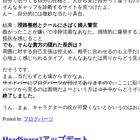
自分で思ってる自分の性格と、人から見た自分って違うもの
そんなギャップを診断するサイトを見つけたよ。
んー…自分的には微妙な当たり具合。
結果：
理路整然とクールにさばく婦人警官
曲がったことが嫌いで冷静沈着なあなた。感情的に爆発する
抵抗を感じること
でも、そんな貴方の隠れた長所は？
周囲に対する自己主張は控えめ。相手に合わせるのも上手だ
心地よく感じられるタイプ。そんなあなたは周りからどう見
だそうです。
まぁ…当たらずとも遠からずかなぁ。
サイドバーにブログパーツが付けてありますので、
ここに貼
パーツから見るのは面倒だよーという方は
コチラ
からどうぞ♪
終了しました。
うん…まぁ、キャラクターの絵が可愛くないとかいうのはおい
Posted In:
ブログパーツ
HeadSpace2アップデート