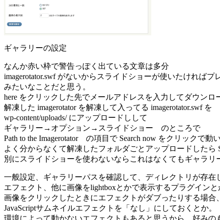
ギャラリーの設定
なんか赤い枠で警告っぽく出ている文章は多分
imagerotator.swf がないからスライドショーが使いた
みたいなことだと思う。
here をクリックした先でメールアドレスを入力してダウンロ
解凍した imagerotator を解凍して入ってる imagerotator.swf を
wp-content/uploads/ にアップロードしして
ギャラリー→オプション→スライドショー のところで
Path to the Imagerotator の項目で Search now をクリックで
よく分からなくて解凍したフォルダごとアップロードしたら Sear
別にスライドショーを使わないならこれはなくてもギャラリ
一般設定、ギャラリーパスを確認して、ディレクトリが存在
エフェクト、他に画像をlightboxとかで表示するプラグイン
画像をクリックしたときにエフェクトがダブったりする場合
JavaScriptサムネイルエフェクトを「なし」にしておくとか。
環境によって動かないエフェクトもあると思うから、好みの