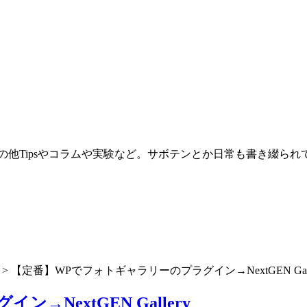
。その他Tipsやコラムや実験など。サボテンとか日常も書き綴ら
>
【定番】WPでフォトギャラリーのプラグイン→NextGEN Gall
NextGEN Gallery