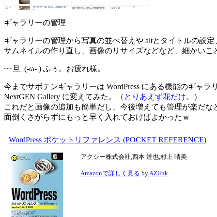
ギャラリーの管理
ギャラリーの管理から写真の並べ替えや altとタイトルの設定
サムネイルの作り直し、画像のリサイズなどなど、細かいこ
~~旦_(-ω- ) ふぅ。お疲れ様。
今までサボテンギャラリーは WordPress にある機能のギャ
NextGEN Gallery に変えてみた。（
とりあえず花だけ
。）
これだと画像の追加も簡単だし、今後増えても管理が楽だな
面倒くさがらずにもっと早く入れておけばよかったｗ
WordPress ポケットリファレンス (POCKET REFERENCE)
アクシー株式会社,西本 達也,村上 晴美
Amazonで詳しく見る
by
AZlink