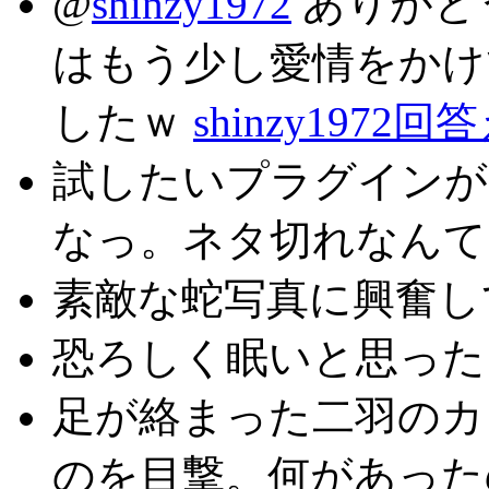
@
shinzy1972
ありがと
はもう少し愛情をかけ
したｗ
shinzy1972
試したいプラグインが
なっ。ネタ切れなん
素敵な蛇写真に興奮
恐ろしく眠いと思ったら
足が絡まった二羽のカ
のを目撃。何があっ