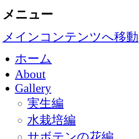
メニュー
メインコンテンツへ移動
ホーム
About
Gallery
実生編
水栽培編
サボテンの花編