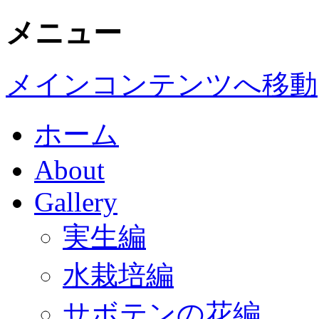
メニュー
メインコンテンツへ移動
ホーム
About
Gallery
実生編
水栽培編
サボテンの花編