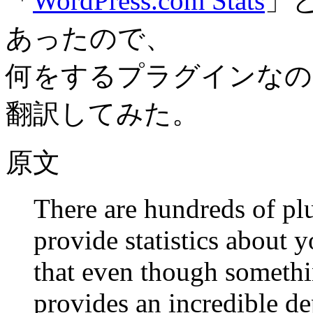
「
WordPress.com Stats
」
あったので、
何をするプラグインなの
翻訳してみた。
原文
There are hundreds of pl
provide statistics about 
that even though somethi
provides an incredible de