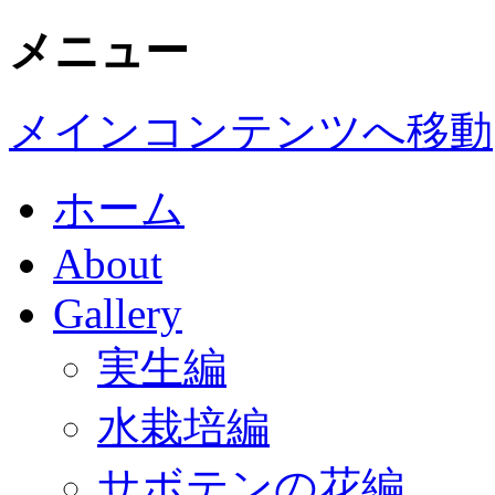
メニュー
メインコンテンツへ移動
ホーム
About
Gallery
実生編
水栽培編
サボテンの花編