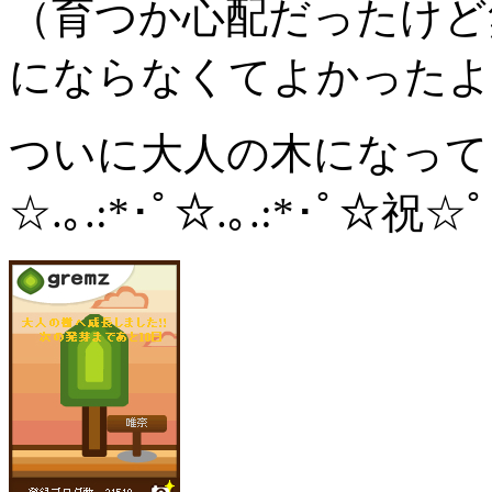
（育つか心配だったけど
にならなくてよかったよ
ついに大人の木になって
☆.｡.:*･ﾟ☆.｡.:*･ﾟ☆祝☆ﾟ･