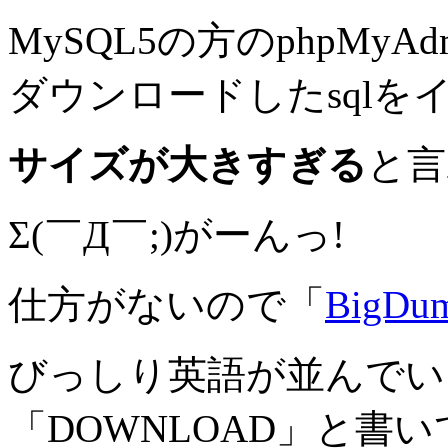
MySQL5の方のphpMyA
ダウンロードしたsqlを
サイズが大きすぎる
と言
Σ(￣Д￣;)がーんっ!
仕方がないので「
BigDu
びっしり英語が並んでい
「DOWNLOAD」と書