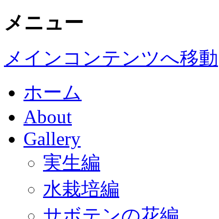
メニュー
メインコンテンツへ移動
ホーム
About
Gallery
実生編
水栽培編
サボテンの花編