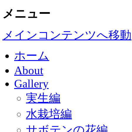
メニュー
メインコンテンツへ移動
ホーム
About
Gallery
実生編
水栽培編
サボテンの花編