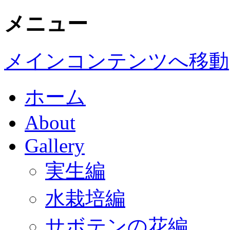
メニュー
メインコンテンツへ移動
ホーム
About
Gallery
実生編
水栽培編
サボテンの花編