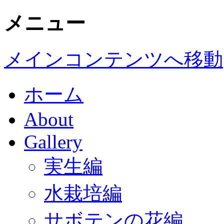
メニュー
メインコンテンツへ移動
ホーム
About
Gallery
実生編
水栽培編
サボテンの花編