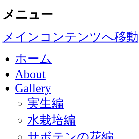
メニュー
メインコンテンツへ移動
ホーム
About
Gallery
実生編
水栽培編
サボテンの花編