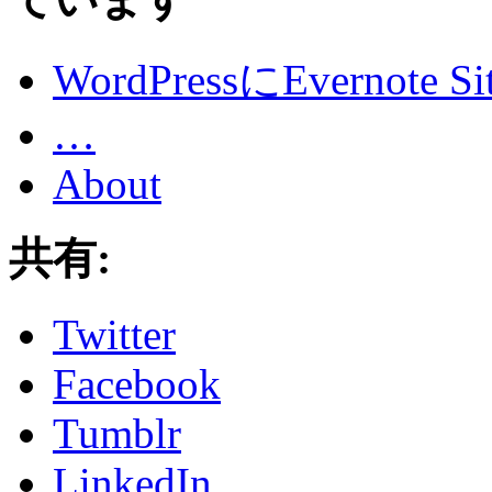
WordPressにEvernote
…
About
共有:
Twitter
Facebook
Tumblr
LinkedIn