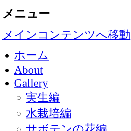
メニュー
メインコンテンツへ移動
ホーム
About
Gallery
実生編
水栽培編
サボテンの花編