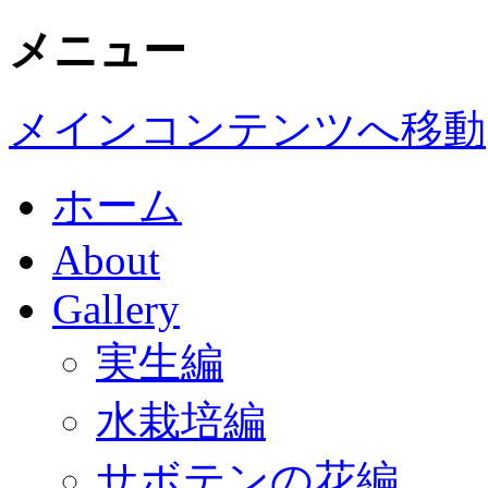
メニュー
メインコンテンツへ移動
ホーム
About
Gallery
実生編
水栽培編
サボテンの花編