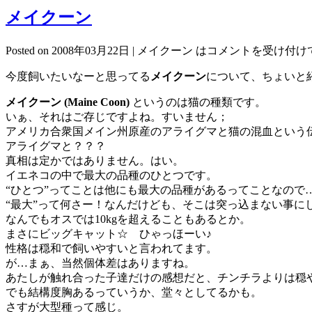
メイクーン
Posted on 2008年03月22日 |
メイクーン は
コメントを受け付け
今度飼いたいなーと思ってる
メイクーン
について、ちょいと
メイクーン (Maine Coon)
というのは猫の種類です。
いぁ、それはご存じですよね。すいません；
アメリカ合衆国メイン州原産のアライグマと猫の混血という
アライグマと？？？
真相は定かではありません。はい。
イエネコの中で最大の品種のひとつです。
“ひとつ”ってことは他にも最大の品種があるってことなので
“最大”って何さー！なんだけども、そこは突っ込まない事に
なんでもオスでは10kgを超えることもあるとか。
まさにビッグキャット☆ ひゃっほーい♪
性格は穏和で飼いやすいと言われてます。
が…まぁ、当然個体差はありますね。
あたしが触れ合った子達だけの感想だと、チンチラよりは穏
でも結構度胸あるっていうか、堂々としてるかも。
さすが大型種って感じ。