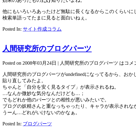
効果のあったもの
だけ
知りたいよね。
他にもいろいろあったけど無駄に長くなるからこのくらいに
検索単語ってたまに見ると面白いねぇ。
Posted In:
サイト作成コラム
人間研究所のブログパーツ
Posted on 2008年03月24日 |
人間研究所のブログパーツ は
コメ
人間研究所のブログパーツがundefinedになってるから
貼り直してみたよ。
ちゃんと「自分を安く見るタイプ」が表示されるね。
…なんか微妙な気分なんだけども…；
でもどれか他のパーツとの相性が悪いみたいで。
ブログの妖精さんと重なっちゃったり、キャラが表示されな
うーん…どれがいけないのかなぁ。
Posted In:
ブログパーツ