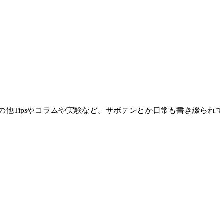
。その他Tipsやコラムや実験など。サボテンとか日常も書き綴ら