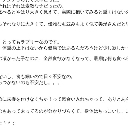
それはそれは素敵な子だったの。
比べるとやはり大きく見えて、実際に抱いてみると重くはない
らそれなりに大きくて、優雅な毛並みもよく似て美形さんだと
、とってもラブリーなのです。
、体重の上下はないから健康ではあるんだろうけど少し寂しか
の凄かった子なのに、全然食欲がなくなって、最期は何も食べ
ないし、食も細いので日々不安なの。
っつかないのも不安だし。。。
めに栄養を付けなくちゃ！って気合い入れちゃって、ありとあ
のもあって太ってるのが分かりづらくて、身体はちっこいし、
た＾＾；