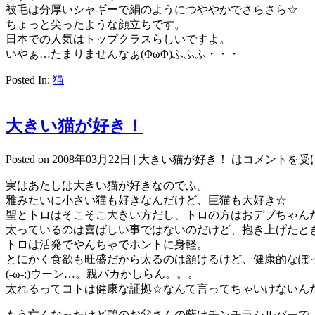
被毛は分厚いシャギーで絹のようにつややかでさらさら☆
ちょっと尖ったような顔立ちです。
日本での人気はトップクラスらしいですよ。
いやぁ…たまりませんなぁ(ΦωΦ)ふふふ・・・
Posted In:
猫
大きい猫が好き！
Posted on 2008年03月22日 |
大きい猫が好き！ は
コメントを受
実はあたしは大きい猫が好きなのでふ。
雅みたいに小さい猫も好きなんだけど、巨猫も大好き☆
聖とトロはそこそこ大きい方だし、トロの方はおデブちゃん
太っているのは喜ばしい事ではないのだけど、抱き上げたと
トロは活発でやんちゃでホントに身軽。
とにかく食欲も旺盛だから太るのは頷けるけど、健康的なぽ
(-ω-;)ウーン…。親バカかしらん。。。
太れるってコトは健康な証拠☆なんて言ってちゃいけないん
もう亡くなったけど碧のお父さんの藍はチンチラシルバーで