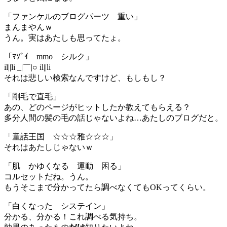
「ファンケルのブログパーツ 重い」
まんまやんｗ
うん。実はあたしも思ってたょ。
「ﾏｿﾞｲ mmo シルク」
il||li _|￣|○ il||li
それは悲しい検索なんですけど、もしもし？
「剛毛で直毛」
あの、どのページがヒットしたか教えてもらえる？
多分人間の髪の毛の話じゃないよね…あたしのブログだと。
「童話王国 ☆☆☆雅☆☆☆」
それはあたしじゃないｗ
「肌 かゆくなる 運動 困る」
コルセットだね。うん。
もうそこまで分かってたら調べなくてもOKってくらい。
「白くなった システイン」
分かる、分かる！これ調べる気持ち。