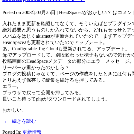
Posted on 2008年03月25日 |
HeadSpace2がおかしい？ は
コメン
入れたまま更新を確認してなくて、そういえばとプラグイン
絶対必要と思うものしか入れてないから、どれもせっせとア
スパムをはじくakismetが更新されていたので、まずアップデ
HeadSpace2も更新されていたのでアップデート。
あ、Configurable Tag Cloudも更新されてる。アップデート。
ftpでアップロードして、別段変わった様子もないので気付
投稿画面のHeadSpaceメタデータの部分にエラーメッセージ。
サーバーが重かったのかしら？
ブログの投稿じゃなくて、ページの作成をしたときには何も
とりあえず保存して編集を続けるを押してみる。
エラー。
ブラウザで戻って公開を押してみる。
長いこと待ってphpがダウンロードされてしまう。
おかしい。
→ 続きを読む
Posted In:
更新情報