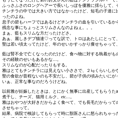
ふっさふさのロングヘアーで長いしっぽを優雅に揺らして、
チンチラの中では大きい方ではなかったけど、短毛の子達に
ったのよね。
息子の碧もハーフではあるけどチンチラの血を引いているか
残念な事にちょっとスリムさんなのよねぇ。。。
まぁ、藍もスリムな方だったけどさ。
あぁ、麗しきデブ猫達♡ってな訳で、トロはあたしにとって
聖は若い頃太ってたけど、年のせいかすっかり痩せちゃって
藍は腎不全で亡くなったのだけど、食べ物に対する執着がも
その経験のせいもあるかな…。
スリムなのが心配だったりもする。
雅はとてもチンチラには見えない小ささで、２㎏くらいしか
聖の食欲が昔程ないのも不安だし、碧が子供の頃みたいにが
いぁ、正常な事なのだろうけどね。
以前雅が妊娠したときは、とにかく無事に出産してもらうた
煮干し、チーズ、猫用ミルク、etc…。
雅はおやつが大好きだからよく食べて、でも長毛だからって
させちゃって。
結果、病院で検診してもらって時に獣医さんに怒られちゃっ