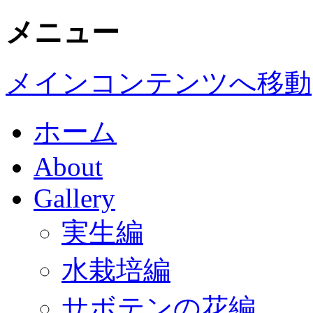
メニュー
メインコンテンツへ移動
ホーム
About
Gallery
実生編
水栽培編
サボテンの花編