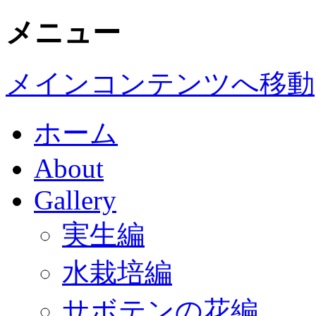
メニュー
メインコンテンツへ移動
ホーム
About
Gallery
実生編
水栽培編
サボテンの花編