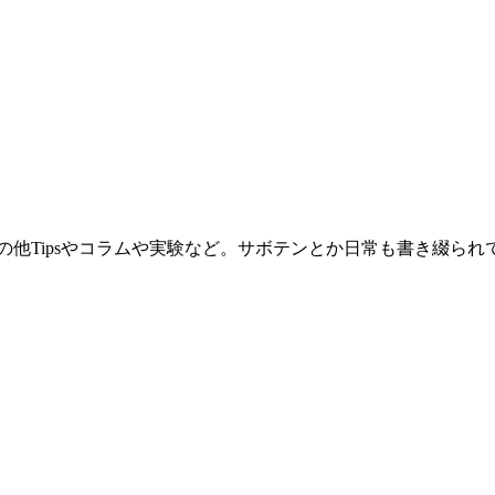
。その他Tipsやコラムや実験など。サボテンとか日常も書き綴ら