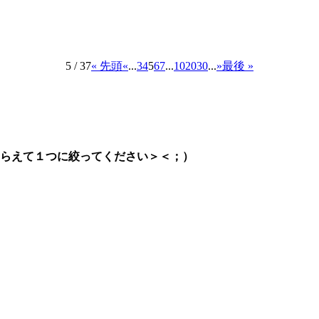
5 / 37
« 先頭
«
...
3
4
5
6
7
...
10
20
30
...
»
最後 »
らえて１つに絞ってください＞＜；）