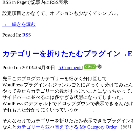
RSS in Pageで記事内にRSS表示
設定項目とかなくて、オプションも少なくてシンプル。
→ 続きを読む
Posted In:
RSS
カテゴリーを折りたたむプラグイン→Enhance
Posted on 2010年04月30日 |
5 Comments
|
先日このブログのカテゴリーを細かく分け直して
WordPress プラグインもジャンルごとにざっくり分けてみた
やってみたらカテゴリーの数がすっごいことになっちゃって
サイドバーに並べるには多すぎる状態になってしまった。
WordPress のデフォルトでドロップダウンで表示できるんだ
それもまた分かりにくいっていうか………。
そんなわけでカテゴリーを折りたたみ表示できるプラグイン
なんと
カテゴリーを並べ替えできる My Category Order
（※リン