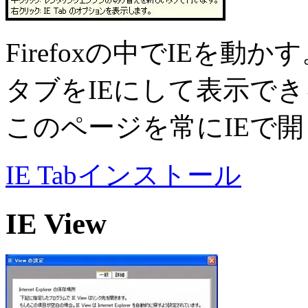
Firefoxの中でIEを動か
タブをIEにして表示で
このページを常にIEで
IE Tabインストール
IE View