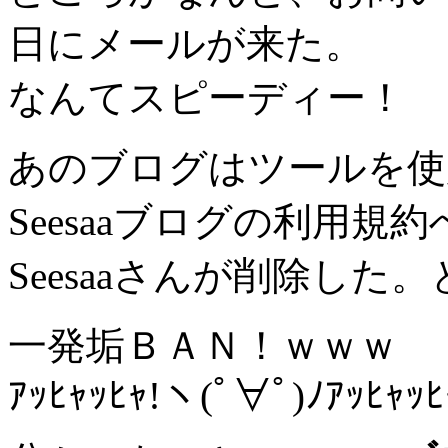
日にメールが来た。
なんてスピーディー！
あのブログはツールを使
Seesaaブログの利用
Seesaaさんが削除し
一発垢ＢＡＮ！ｗｗｗ
ｱｯﾋｬｯﾋｬ!ヽ(ﾟ∀ﾟ)ﾉｱｯﾋｬｯﾋ