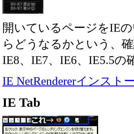
開いているページをIE
らどうなるかという、確
IE8、IE7、IE6、IE5
IE NetRendererインスト
IE Tab