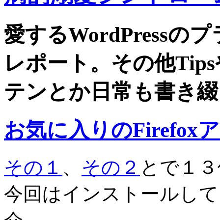
愛するWordPress
レポート。その他Tip
テンとか日常も書き綴
お気に入りのFirefox
その１
、
その２
とで１３
今回はインストールしてい