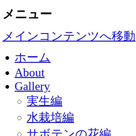
メニュー
メインコンテンツへ移動
ホーム
About
Gallery
実生編
水栽培編
サボテンの花編