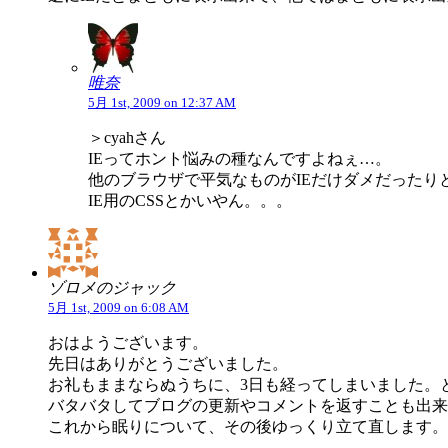
唯奈
5月 1st, 2009 on 12:37 AM
＞cyahさん
IEってホント悩みの種なんですよねぇ…。
他のブラウザで平気なものがIEだけダメだったり
IE用のCSSとかいやん。。。
ゾロメのジャック
5月 1st, 2009 on 6:08 AM
おはようございます。
先日はありがとうございました。
お礼もままならぬうちに、3日も経ってしまいました。
バタバタしてブログの更新やコメントを返すことも出来
これから眠りについて、その後ゆっくり立て直します。