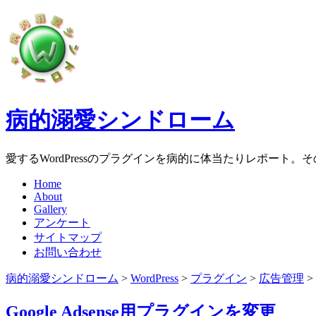
病的溺愛シンドローム
愛するWordPressのプラグインを病的に体当たりレポート
Home
About
Gallery
アンケート
サイトマップ
お問い合わせ
病的溺愛シンドローム
>
WordPress
>
プラグイン
>
広告管理
>
Google Adsense用プラグインを変更