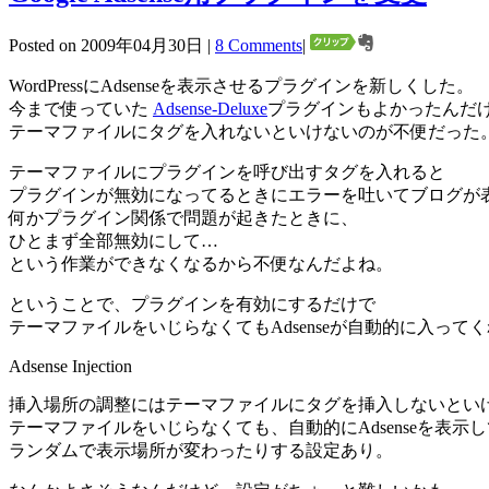
Posted on 2009年04月30日 |
8 Comments
|
WordPressにAdsenseを表示させるプラグインを新しくした。
今まで使っていた
Adsense-Deluxe
プラグインもよかったんだ
テーマファイルにタグを入れないといけないのが不便だった
テーマファイルにプラグインを呼び出すタグを入れると
プラグインが無効になってるときにエラーを吐いてブログが
何かプラグイン関係で問題が起きたときに、
ひとまず全部無効にして…
という作業ができなくなるから不便なんだよね。
ということで、プラグインを有効にするだけで
テーマファイルをいじらなくてもAdsenseが自動的に入ってくれ
Adsense Injection
挿入場所の調整にはテーマファイルにタグを挿入しないとい
テーマファイルをいじらなくても、自動的にAdsenseを表示
ランダムで表示場所が変わったりする設定あり。