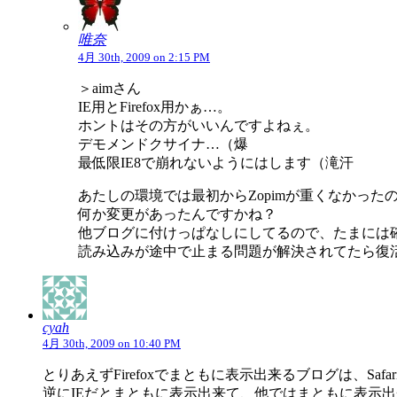
唯奈
4月 30th, 2009 on 2:15 PM
＞aimさん
IE用とFirefox用かぁ…。
ホントはその方がいいんですよねぇ。
デモメンドクサイナ…（爆
最低限IE8で崩れないようにはします（滝汗
あたしの環境では最初からZopimが重くなかった
何か変更があったんですかね？
他ブログに付けっぱなしにしてるので、たまには
読み込みが途中で止まる問題が解決されてたら復
cyah
4月 30th, 2009 on 10:40 PM
とりあえずFirefoxでまともに表示出来るブログは、Safa
逆にIEだとまともに表示出来て、他ではまともに表示