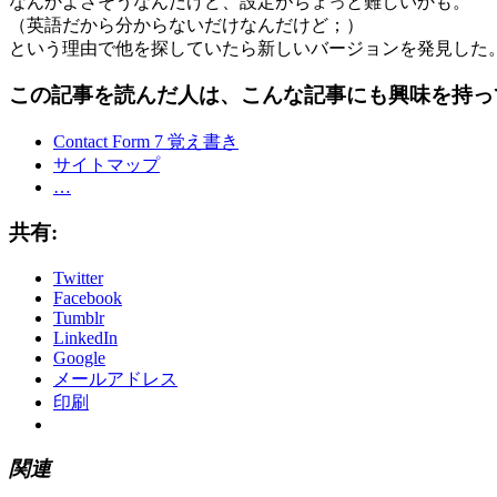
なんかよさそうなんだけど、設定がちょっと難しいかも。
（英語だから分からないだけなんだけど；）
という理由で他を探していたら新しいバージョンを発見した
この記事を読んだ人は、こんな記事にも興味を持っ
Contact Form 7 覚え書き
サイトマップ
…
共有:
Twitter
Facebook
Tumblr
LinkedIn
Google
メールアドレス
印刷
関連