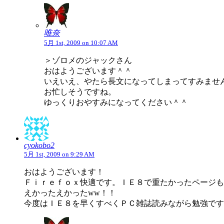
唯奈
5月 1st, 2009 on 10:07 AM
＞ゾロメのジャックさん
おはようございます＾＾
いえいえ、やたら長文になってしまってすみませ
お忙しそうですね。
ゆっくりおやすみになってください＾＾
cyokobo2
5月 1st, 2009 on 9:29 AM
おはようございます！
Ｆｉｒｅｆｏｘ快適です。ＩＥ８で重たかったページも
えかったえかったww！！
今度はＩＥ８を早くすべくＰＣ雑誌読みながら勉強です