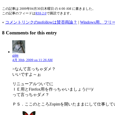
この記事は 2009年04月30日木曜日 の 4:00 AM に書きました。
この記事のフィードは
RSS 2.0
で購読できます。
«
コメントリンクのnofollowは賛否両論？
|
Windows用。
8 Comments for this entry
aim
4月 30th, 2009 on 11:26 AM
>なんて言っちゃダメ？
いいですよ～ぉ
リニューアルついでに
ＩＥ用とFirefox用を作っちゃいましょう(^^)/
って言っちゃダメ？
ＰＳ．ここのところZopimを開いたままにして仕事し