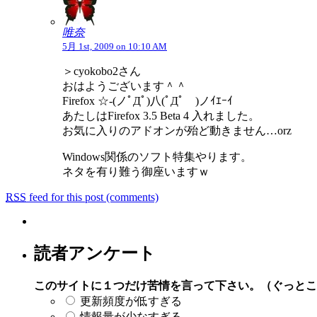
唯奈
5月 1st, 2009 on 10:10 AM
＞cyokobo2さん
おはようございます＾＾
Firefox ☆-(ノﾟДﾟ)八(ﾟДﾟ )ノｲｴｰｲ
あたしはFirefox 3.5 Beta 4 入れました。
お気に入りのアドオンが殆ど動きません…orz
Windows関係のソフト特集やります。
ネタを有り難う御座いますｗ
RSS
feed for this post (comments)
読者アンケート
このサイトに１つだけ苦情を言って下さい。（ぐっとこ
更新頻度が低すぎる
情報量が少なすぎる