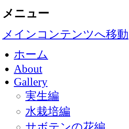
メニュー
メインコンテンツへ移動
ホーム
About
Gallery
実生編
水栽培編
サボテンの花編