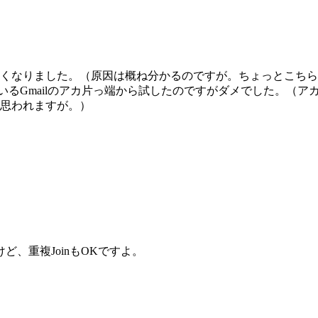
なくなりました。（原因は概ね分かるのですが。ちょっとこち
っているGmailのアカ片っ端から試したのですがダメでした。
思われますが。）
）
、重複JoinもOKですよ。