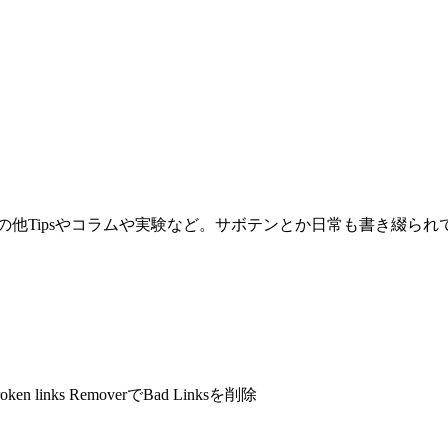
。その他Tipsやコラムや実験など。サボテンとか日常も書き綴ら
roken links RemoverでBad Linksを削除