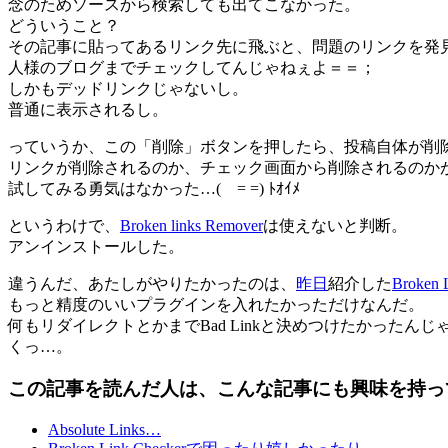
念のためソースから検索しても出てこなかった。
どういうこと？
その記事に貼ってあるリンク先に飛ぶと、問題のリンクを発
人様のブログまでチェックしてんじゃねぇよ＝＝；
しかもデッドリンクじゃないし。
普通に表示されるし。
っていうか、この「削除」ボタンを押したら、投稿自体が削
リンクが削除されるのか、チェック画面から削除されるのか
試してみる勇気はなかった…( = =) ﾄｵｲﾒ
というわけで、
Broken links Remover
は使えないと判断。
アンインストールした。
違うんだ、あたしがやりたかったのは、
昨日
紹介した
Broken 
もっと精度のいいプラグインを入れたかっただけなんだ。
何もリダイレクトとかまでBad Linkと決めつけたかったんじ
くっ…。
この記事を読んだ人は、こんな記事にも興味を持っ
Absolute Links…