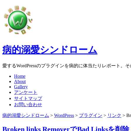
病的溺愛シンドローム
愛するWordPressのプラグインを病的に体当たりレポート
Home
About
Gallery
アンケート
サイトマップ
お問い合わせ
病的溺愛シンドローム
>
WordPress
>
プラグイン
>
リンク
>
B
Broken links RemoverでBad Linksを削除