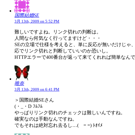
国際結婚SE
3月 13th, 2009 on 5:52 PM
難しいですよね。リンク切れの判断は。
人間なら何気なく行ってますけど・・・
SEの立場で仕様を考えると、単に反応が無いだけじゃ
応でリンク切れと判断していいのか恐いし。
HTTPエラーで400番台が返って来てくれれば簡単なん
唯奈
3月 13th, 2009 on 6:41 PM
＞国際結婚SEさん
(・_・D ﾌﾑﾌﾑ
やっぱりリンク切れのチェックは難しいんですね。
確実なのは手動なんですね。
でもそれは絶対忘れ去るし…( = =) ﾄｵｲﾒ