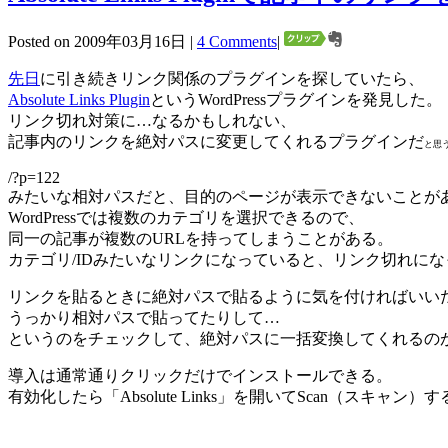
Posted on 2009年03月16日 |
4 Comments
|
先日
に引き続きリンク関係のプラグインを探していたら、
Absolute Links Plugin
というWordPressプラグインを発見した。
リンク切れ対策に…なるかもしれない、
記事内のリンクを絶対パスに変更してくれるプラグインだ
と思
/?p=122
みたいな相対パスだと、目的のページが表示できないことが
WordPressでは複数のカテゴリを選択できるので、
同一の記事が複数のURLを持ってしまうことがある。
カテゴリ/IDみたいなリンクになっていると、リンク切れに
リンクを貼るときに絶対パスで貼るように気を付ければいい
うっかり相対パスで貼ってたりして…
というのをチェックして、絶対パスに一括変換してくれるの
導入は通常通りクリックだけでインストールできる。
有効化したら「Absolute Links」を開いてScan（スキャン）