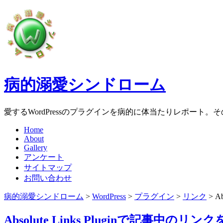
病的溺愛シンドローム
愛するWordPressのプラグインを病的に体当たりレポート
Home
About
Gallery
アンケート
サイトマップ
お問い合わせ
病的溺愛シンドローム
>
WordPress
>
プラグイン
>
リンク
>
A
Absolute Links Pluginで記事中の