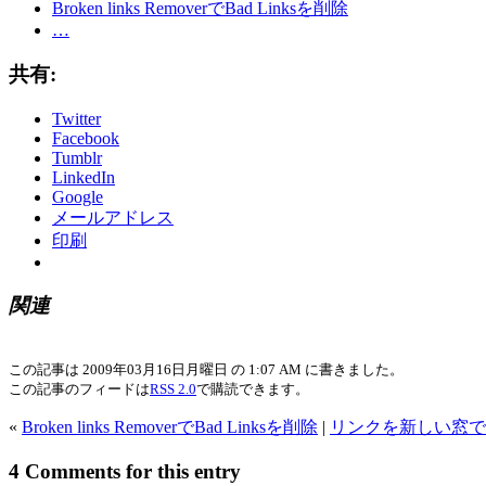
Broken links RemoverでBad Linksを削除
…
共有:
Twitter
Facebook
Tumblr
LinkedIn
Google
メールアドレス
印刷
関連
この記事は 2009年03月16日月曜日 の 1:07 AM に書きました。
この記事のフィードは
RSS 2.0
で購読できます。
«
Broken links RemoverでBad Linksを削除
|
リンクを新しい窓で開く – Ta
4 Comments for this entry