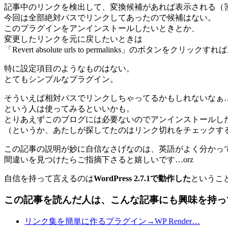
記事中のリンクを検出して、変換候補があれば表示される（
今回は全部絶対パスでリンクしてあったので候補はない。
このプラグインをアンインストールしたいときとか、
変更したリンクを元に戻したいときは
「Revert absolute urls to permalinks」のボタンをクリック
特に設定項目のようなものはない。
とてもシンプルなプラグイン。
そういえば相対パスでリンクしちゃってるかもしれないなぁ
という人は使ってみるといいかも。
とりあえずこのブログには必要ないのでアンインストールし
（というか、あたしが探してたのはリンク切れをチェックす
この記事の説明が妙に自信なさげなのは、英語がよく分かっ
間違いを見つけたらご指摘下さると嬉しいです…orz
自信を持って言えるのは
WordPress 2.7.1で動作した
というこ
この記事を読んだ人は、こんな記事にも興味を持っ
リンク集を簡単に作るプラグイン→WP Render…