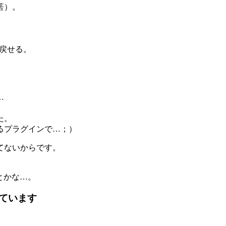
筈）。
すれば戻せる。
…
た。
るプラグインで…；）
てないからです。
とかな…。
ています