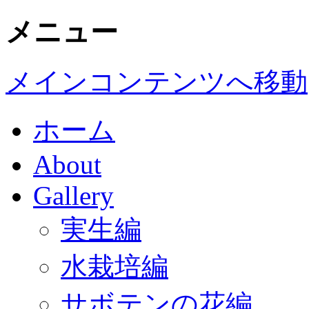
メニュー
メインコンテンツへ移動
ホーム
About
Gallery
実生編
水栽培編
サボテンの花編