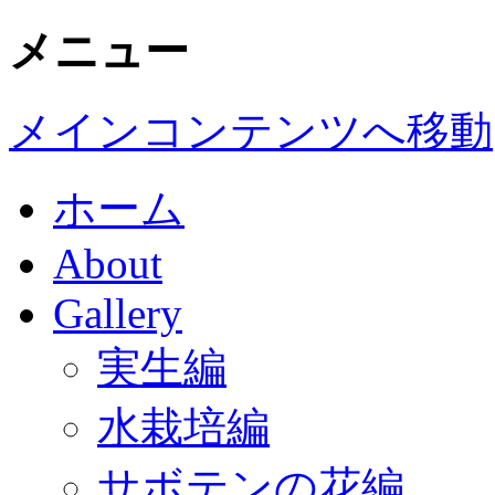
メニュー
メインコンテンツへ移動
ホーム
About
Gallery
実生編
水栽培編
サボテンの花編