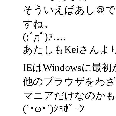
そういえばあし＠で
すね。
(;ﾟдﾟ)ｧ….
あたしもKeiさんよ
IEはWindows
他のブラウザをわざ
マニアだけなのかも
(´･ω･`)ｼｮﾎﾞｰﾝ