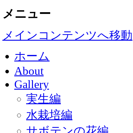
メニュー
メインコンテンツへ移動
ホーム
About
Gallery
実生編
水栽培編
サボテンの花編