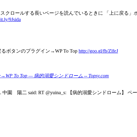
: 縦にスクロールする長いページを読んでいるときに 「上に戻
bit.ly/9Jsida
戻るボタンのプラグイン→WP To Top
http://goo.gl/fb/ZlfeJ
WP To Top — 病的溺愛シンドローム -- Topsy.com
y 唯奈, 中園 陽二. 中園 陽二 said: RT @yuina_s: 【病的溺愛シ