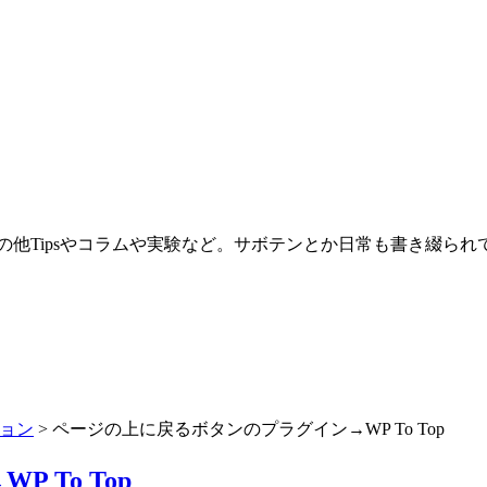
。その他Tipsやコラムや実験など。サボテンとか日常も書き綴ら
ョン
>
ページの上に戻るボタンのプラグイン→WP To Top
To Top