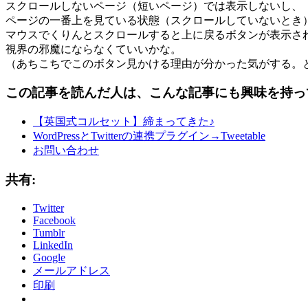
スクロールしないページ（短いページ）では表示しないし、
ページの一番上を見ている状態（スクロールしていないとき
マウスでくりんとスクロールすると上に戻るボタンが表示さ
視界の邪魔にならなくていいかな。
（あちこちでこのボタン見かける理由が分かった気がする。
この記事を読んだ人は、こんな記事にも興味を持っ
【英国式コルセット】締まってきた♪
WordPressとTwitterの連携プラグイン→Tweetable
お問い合わせ
共有:
Twitter
Facebook
Tumblr
LinkedIn
Google
メールアドレス
印刷