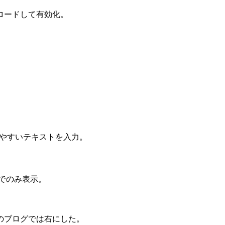
ロードして有効化。
分かりやすいテキストを入力。
。
個別記事でのみ表示。
のブログでは右にした。