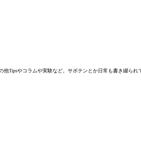
。その他Tipsやコラムや実験など。サボテンとか日常も書き綴ら