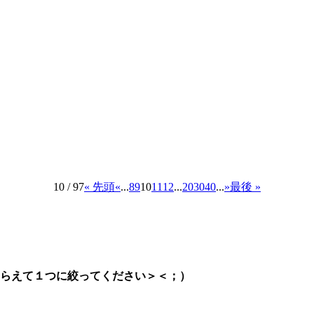
10 / 97
« 先頭
«
...
8
9
10
11
12
...
20
30
40
...
»
最後 »
らえて１つに絞ってください＞＜；）