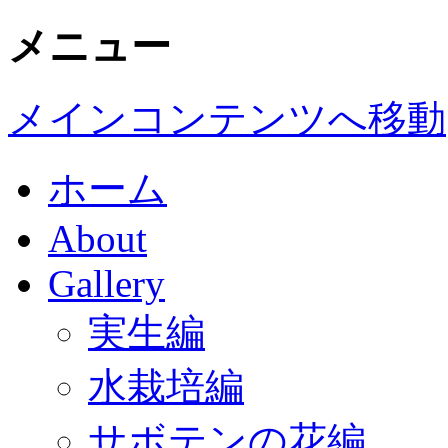
メニュー
メインコンテンツへ移動
ホーム
About
Gallery
実生編
水栽培編
サボテンの花編