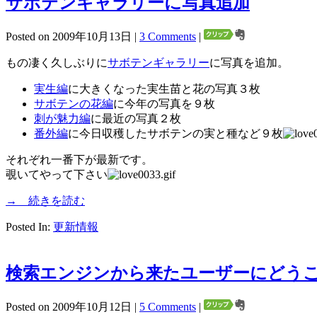
サボテンギャラリーに写真追加
Posted on 2009年10月13日 |
3 Comments
|
もの凄く久しぶりに
サボテンギャラリー
に写真を追加。
実生編
に大きくなった実生苗と花の写真３枚
サボテンの花編
に今年の写真を９枚
刺が魅力編
に最近の写真２枚
番外編
に今日収穫したサボテンの実と種など９枚
それぞれ一番下が最新です。
覗いてやって下さい
→ 続きを読む
Posted In:
更新情報
検索エンジンから来たユーザーにどうこうする…Se
Posted on 2009年10月12日 |
5 Comments
|