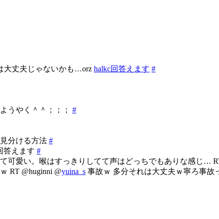
は大丈夫じゃないかも…orz
halkc回答えます
#
。ようやく＾＾；；；
#
く見分ける方法
#
ni回答えます
#
い。喉はすっきりしてて声はどっちでもありな感じ… RT @hu
@huginni @
yuina_s
事故ｗ 多分それは大丈夫ｗ寧ろ事故