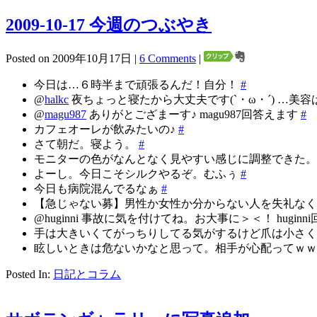
2009-10-17 今週のつぶやき
Posted on 2009年10月17日 |
6 Comments
|
今日は…６時半まで頑張るんだ！自分！
#
@
halkc
夜ちょっと寝たから大丈夫です(`・ω・´) …美容
@
magu987
ありがとござまーす♪ magu987回答えます
#
カフェオーレが飲みたいの♪
#
さて朝だ。寝よう。
#
モニターの色がなんとなく見やすい感じに調整できた
よーし。今日こそシルクやるぞ。むふぅ
#
今日も病院混んでるなぁ
#
【急じゃない募】男性か女性か分からない人を失礼な
@huginni 事故に気を付けてね。お大事に＞＜！ hugin
手は大きいくてがっちりしてる気がするけど爪は小さくて可愛
眩しいときは危ないかなと思って。相手が心配ってｗｗｗ RT 
Posted In:
日記とコラム