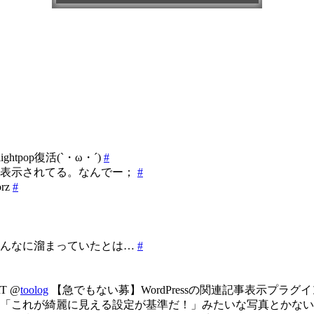
pop復活(`・ω・´)
#
の表示されてる。なんでー；
#
rz
#
こんなに溜まっていたとは…
#
RT @
toolog
【急でもない募】WordPressの関連記事表示プラ
に「これが綺麗に見える設定が基準だ！」みたいな写真とかな