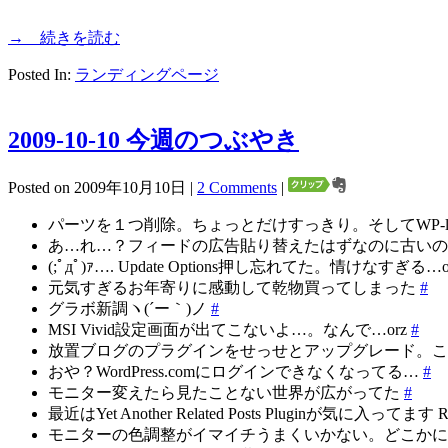
→ 続きを読む
Posted In:
ランディングページ
2009-10-10 今週のつぶやき
Posted on 2009年10月10日 |
2 Comments
|
パーツを１つ削除。ちょっとだけすっきり。そしてWP-light
あ…れ…？フィードの広告貼り替えたはずなのに古い
(;ﾟдﾟ)ｧ…. Update Options押し忘れてた。情けなすぎる…o
元気すぎるお年寄りに感動して乾物買ってしまった
#
グラボ新調ヽ(´ー｀)ノ
#
MSI Vivid設定画面が出てこないよ…。なんで…orz
#
放置ブログのプラグインをせっせとアップグレード。
おや？WordPress.comにログインできなくなってる…
#
モニター変えたら見たことない世界が広がってた
#
最近はYet Another Related Posts Pluginが気に入ってます 
モニターの色調整がイマイチうまくいかない。どこか