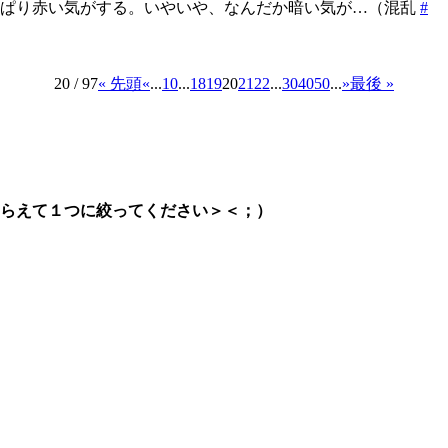
っぱり赤い気がする。いやいや、なんだか暗い気が…（混乱
#
20 / 97
« 先頭
«
...
10
...
18
19
20
21
22
...
30
40
50
...
»
最後 »
らえて１つに絞ってください＞＜；）