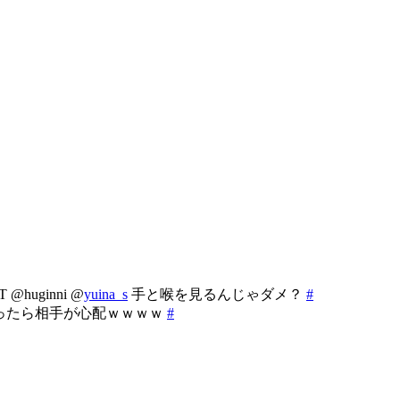
ginni @
yuina_s
手と喉を見るんじゃダメ？
#
ったら相手が心配ｗｗｗｗ
#