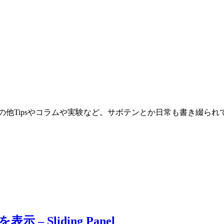
。その他Tipsやコラムや実験など。サボテンとか日常も書き綴ら
– Sliding Panel