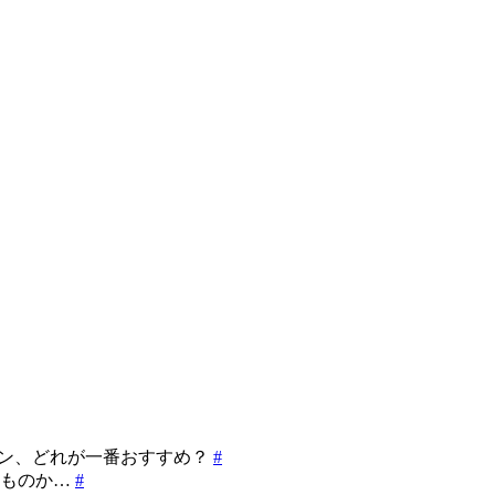
グイン、どれが一番おすすめ？
#
いものか…
#