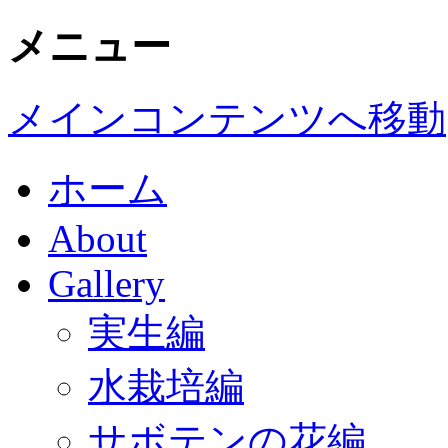
メニュー
メインコンテンツへ移動
ホーム
About
Gallery
実生編
水栽培編
サボテンの花編