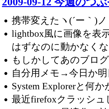
2009-09-12 今週のつ
携帯変えたヽ(´ー｀)
lightbox風に画像
はずなのに動かなく
もしかしてあのブロ
自分用メモ→今日か明
System Explore
最近firefoxクラッ