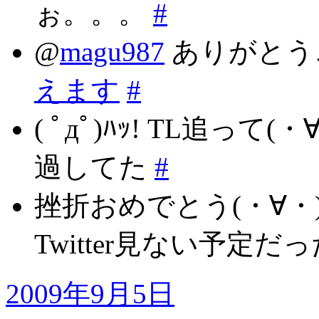
ぉ。。。
#
@
magu987
ありがとう
えます
#
( ﾟдﾟ)ﾊｯ! TL追っ
過してた
#
挫折おめでとう(・∀・) 
Twitter見ない予定
2009年9月5日