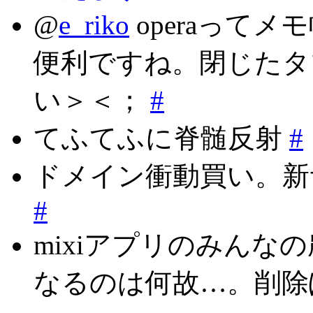
@
e_riko
operaって
便利ですね。閉じたタ
い＞＜；
#
てふてふに脊髄反射
#
ドメイン衝動買い。新サ
#
mixiアプリのみんな
なるのは何故…。削