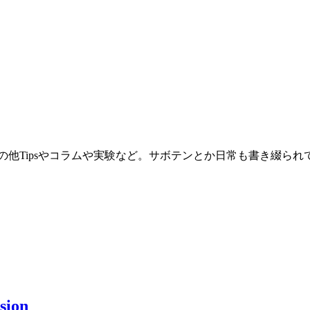
。その他Tipsやコラムや実験など。サボテンとか日常も書き綴ら
ion