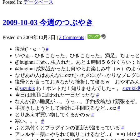
Posted In:
データベース
2009-10-03 今週のつぶやき
Posted on 2009年10月3日 |
2 Comments
|
復活(`・ω・´)
#
いやぁ…ひきこもった、ひきこもった。満足。ちょっ
@huginni ごめ…虫入れた。あと１時間５６分くらい； hu
@huginni 成熟近かったし何やらお楽しみ中（ｗ）のよ
なぜあの人はあんなにorzだったのにがっかりなブロ
復帰とか言っておきながら挫折して寝るｗ おやすみ
@
suzukik
わ！ホントだ！知りませんでした～。
suzuk
今日は雑用に追われた一日だったな
#
なんか凄い睡魔が…。うっ…。予約投稿だけ頑張るぞ
手抜きしようとして余計に手間取るなど…orz
#
とりあえず買い物してくるかのぉ
#
寒い。。。
#
ふと気付くとプラグインの更新が溜まっている
#
アレルギー薬にやられて眠りこけるなど…( = =) ﾄｵｲﾒ
#