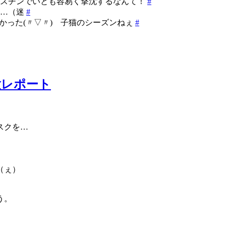
ルスチンでいとも容易く撃沈するなんて！
#
か…（迷
#
かった(〃▽〃) 子猫のシーズンねぇ
#
験レポート
スクを…
（ぇ）
う。