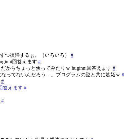
とずつ復帰するぉ。（いろいろ）
#
ginni回答えます
#
うだからちょっと焦ってみたりｗ huginni回答えます
#
グになってないんだろう…。ブログラムの謎と共に嫉妬ｗ
#
ん
#
ik回答えます
#
。
#