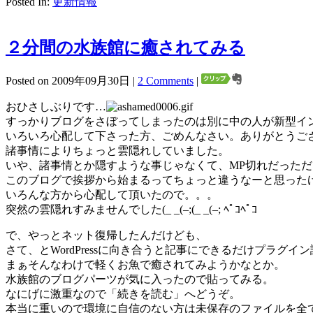
Posted In:
更新情報
２分間の水族館に癒されてみる
Posted on 2009年09月30日 |
2 Comments
|
おひさしぶりです…
すっかりブログをさぼってしまったのは別に中の人が新型イ
いろいろ心配して下さった方、ごめんなさい。ありがとうご
諸事情によりちょっと雲隠れしていました。
いや、諸事情とか隠すような事じゃなくて、MP切れだった
このブログで挨拶から始まるってちょっと違うなーと思った
いろんな方から心配して頂いたので。。。
突然の雲隠れすみませんでした(_ _(–;(_ _(–; ﾍﾟｺﾍﾟｺ
で、やっとネット復帰したんだけども、
さて、とWordPressに向き合うと記事にできるだけプラグイ
まぁそんなわけで軽くお魚で癒されてみようかなとか。
水族館のブログパーツが気に入ったので貼ってみる。
なにげに激重なので「続きを読む」へどうぞ。
本当に重いので環境に自信のない方は未保存のファイルを全