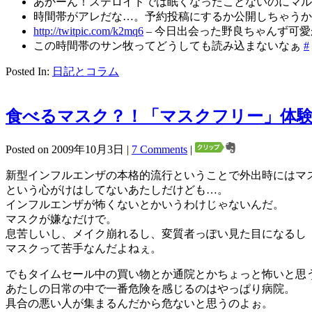
あかーん！ステロイドでは眠くなったことないのにマ
時間帯がアレだな…。予約投稿にするか公開しちゃう
http://twitpic.com/k2mq6
– 今日出会った野良ちゃんず可愛
この時間帯のサン牧ってどうしても読み込まないなぁ
#
Posted In:
日記とコラム
食べるマスク？！「マスクフリー」体
Posted on 2009年10月3日 |
7 Comments
|
新型インフルエンザの本格的流行ということで外出時にはマ
という心がけはしてないあたしだけども…。
インフルエンザが怖くないとかいうわけじゃないんだ。
マスクが嫌なだけで。
息苦しいし、メイク崩れるし、変質者っぽい見た目になるし
マスクって苦手なんだよねぇ。
でもタイムセール中の買い物とか通院とかちょっと怖いと思
あたしの日常の中で一番危険を感じるのはやっぱり病院。
具合の悪い人が集まるんだから危ないと思うのよぉ。