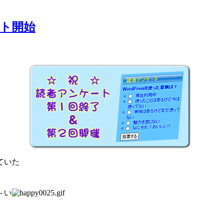
ト開始
ていた
～い