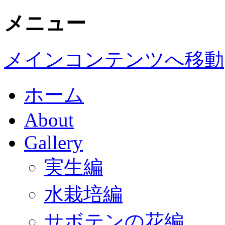
メニュー
メインコンテンツへ移動
ホーム
About
Gallery
実生編
水栽培編
サボテンの花編