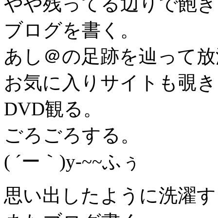
やや残ってる辺りで飽き
ブログを書く。
あし＠の足跡を辿って放
お気に入りサイトも覗き
DVD観る。
ごろごろする。
( ´ー｀)y-~~ふぅ
思い出したように洗濯す