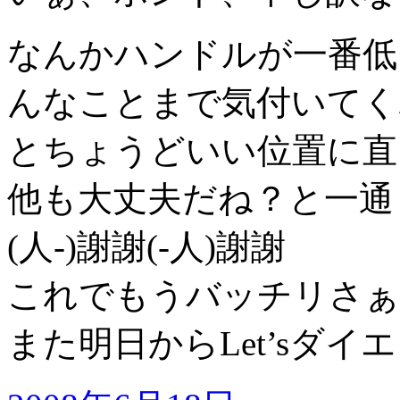
なんかハンドルが一番低
んなことまで気付いてく
とちょうどいい位置に直
他も大丈夫だね？と一通
(人-)謝謝(-人)謝謝
これでもうバッチリさぁo(*
また明日からLet’sダイ