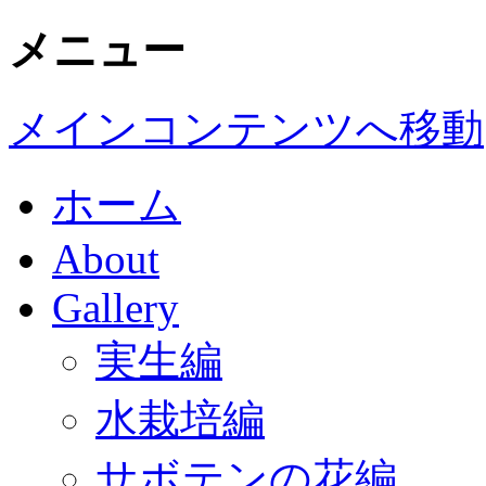
メニュー
メインコンテンツへ移動
ホーム
About
Gallery
実生編
水栽培編
サボテンの花編