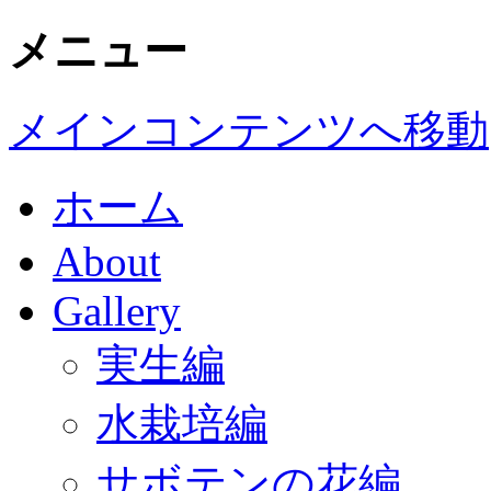
メニュー
メインコンテンツへ移動
ホーム
About
Gallery
実生編
水栽培編
サボテンの花編