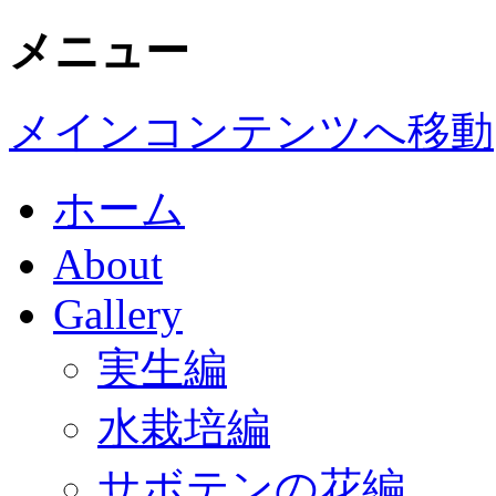
メニュー
メインコンテンツへ移動
ホーム
About
Gallery
実生編
水栽培編
サボテンの花編