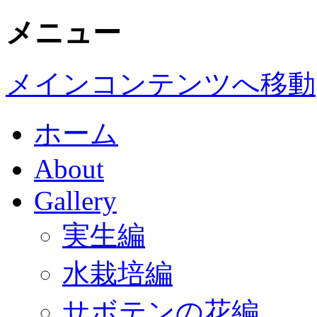
メニュー
メインコンテンツへ移動
ホーム
About
Gallery
実生編
水栽培編
サボテンの花編