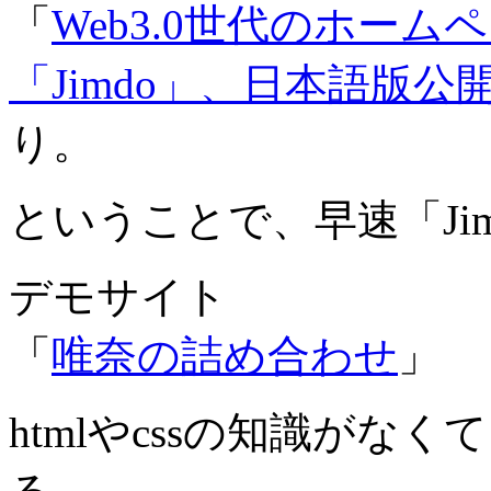
「
Web3.0世代のホー
「Jimdo」、日本語版公開ニュ
り。
ということで、早速「Ji
デモサイト
「
唯奈の詰め合わせ
」
htmlやcssの知識が